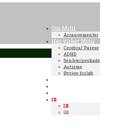
Om Mitii
Arrangementer
Her virker Mitii
Cerebral Parese
ADHD
Senhjerneskade
Autisme
Øvrige forløb
Oplevelser
Kom i gang
For Professionelle