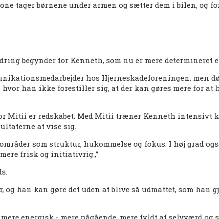
one tager børnene under armen og sætter dem i bilen, og for
dring begynder for Kenneth, som nu er mere determineret e
munikationsmedarbejder hos Hjerneskadeforeningen, men dø
hvor han ikke forestiller sig, at der kan gøres mere for at
r Mitii er redskabet. Med Mitii træner Kenneth intensivt k
ultaterne at vise sig.
på områder som struktur, hukommelse og fokus. I høj grad og
ere frisk og initiativrig.,”
s.
r, og han kan gøre det uden at blive så udmattet, som han gj
r mere energisk - mere pågående, mere fyldt af selvværd og se