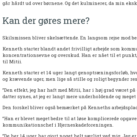
går hårdt ud over børnene. Og det kulminerer, da min eksk
Kan der gøres mere?
Skilsmissen bliver skelsættende. En langsom rejse mod be
Kenneth starter blandt andet frivilligt arbejde som kom
koncentrationsevne og overskud. Han er nået til et punkt, 
til Mitii.
Kenneth starter et 14 uger langt genoptræningsforløb, hvo
og krævende uger, men lige så stille og roligt begynder res
”Den effekt, jeg har haft med Mitii, har i høj grad været 
datter synes, at jeg er langt mere underholdende og meget m
Den forskel bliver også bemærket på Kenneths arbejdsplad
”Han er blevet meget bedre til at løse komplicerede opgave
kommunikationschef i Hjerneskadeforeningen.
”De her 14 uger har gjort noget helt særligt ved mig. Jeg e