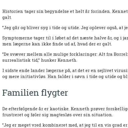
Historien tager sin begyndelse et helt år forinden. Kennet
galt.
”Jeg går og bliver syg i tide og utide. Jeg oplever også, at 
Symptomerne tager til i løbet af det næste halve år, og i ja
men lægerne kan ikke finde ud af, hvad der er galt.
”De svæver mellem alle mulige forklaringer: Alt fra Borrelia
surrealistisk tid,” husker Kenneth.
I sidste ende lander lægerne på, at det er en sejlivet vi
og mere initiativløs. Han falder i søvn i tide og utide og 
Familien flygter
De efterfølgende år er kaotiske. Kenneth prøver forskelli
frustreret og føler sig magtesløs over sin situation.
”Jeg er meget vred kombineret med, at jeg til en vis grad