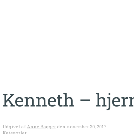
Kenneth – hjern
Kenneth – hjer
Udgivet af
Anne Bagger
den
november 30, 2017
Kategorier