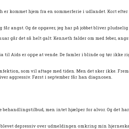
h er kommet hjem fra en sommerferie i udlandet. Kort efter 
jeg får angst. Og de opgaver, jeg har på jobbet bliver pludsel
nuar går det så helt galt: Kenneth falder om med feber, angst
 til Aids er oppe at vende. De famler i blinde og tør ikke ri
rusinfektion, som vil aftage med tiden. Men det sker ikke. 
bliver aggressiv. Først i september får han diagnosen.
ge behandlingstilbud, men intet hjælper for alvor. Og det h
 er blevet depressiv over udmeldingen omkring min hjerneska