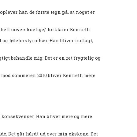
oplever han de første tegn på, at noget er
ig helt uoverskuelige,” forklarer Kenneth.
 og føleforstyrrelser. Han bliver indlagt,
gtigt behandle mig. Det er en ret frygtelig og
Frem mod sommeren 2010 bliver Kenneth mere
ar konsekvenser. Han bliver mere og mere
de. Det går hårdt ud over min ekskone. Det