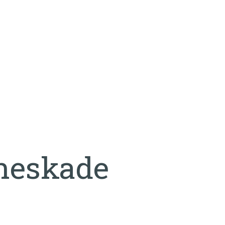
eskade
neskade